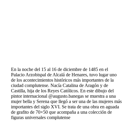
n
s
i
s
t
e
m
a
d
e
a
c
c
En la noche del 15 al 16 de diciembre de 1485 en el
e
Palacio Arzobispal de Alcalá de Henares, tuvo lugar uno
s
de los acontecimientos históricos más importantes de la
i
ciudad complutense. Nacía Catalina de Aragón y de
b
Castilla, hija de los Reyes Católicos. En este dibujo del
i
pintor internacional @augusto.banegas se muestra a una
l
mujer bella y Serena que llegó a ser una de las mujeres más
i
importantes del siglo XVI. Se trata de una obra en aguada
d
de grafito de 70×50 que acompaña a una colección de
a
figuras universales complutense
d
.