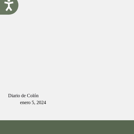
A
c
c
e
s
i
b
i
l
i
d
a
d
Diario de Colón
enero 5, 2024